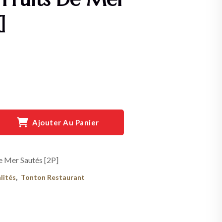
]
Ajouter Au Panier
e Mer Sautés [2P]
,
lités
Tonton Restaurant