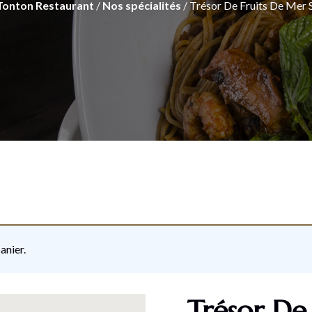
Tonton Restaurant
/
Nos spécialités
/ Trésor De Fruits De Mer 
anier.
Trésor De