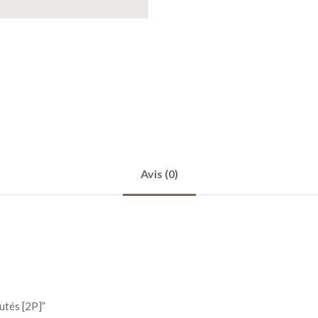
Avis (0)
utés [2P]”