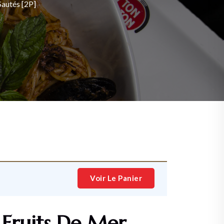
Sautés [2P]
Voir Le Panier
 Fruits De Mer