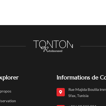
xplorer
Informations de C
Rue Majida Boulila lmm
 propos
Sfax, Tunisia
éservation