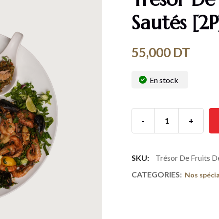
Sautés [2P
55,000
DT
En stock
-
+
SKU:
Trésor De Fruits D
CATEGORIES:
Nos spécia